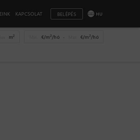
EINK
KAPCSOLAT
BELÉPÉS
HU
2
2
2
m
€/m
/hó
€/m
/hó
-