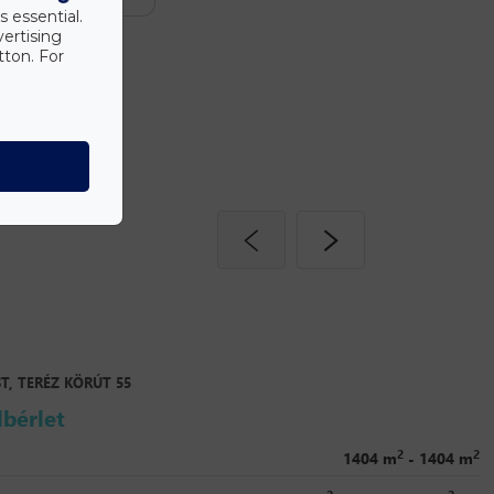
s essential.
vertising
tton. For
T, TERÉZ KÖRÚT 55
lbérlet
2
2
1404 m
- 1404 m