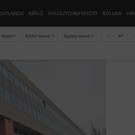
NGATLANOK
BÉRLŐ
FEJLESZTŐ/BEFEKTETŐ
RÓLUNK
HÍR
2
m
-
 típusa
Épület típusa
Egység típusa