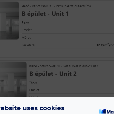
KIADÓ
- OFFICE CAMPUS I. - 1097 BUDAPEST, GUBACSI ÚT 6.
B épület - Unit 1
Típus
Emelet
Méret
2
Bérleti díj
12 €/m
/hó
KIADÓ
- OFFICE CAMPUS I. - 1097 BUDAPEST, GUBACSI ÚT 6.
B épület - Unit 2
Típus
Emelet
Méret
2
Bérleti díj
12 €/m
/hó
ebsite uses cookies