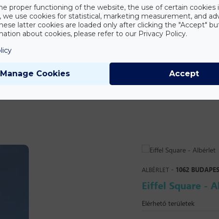
he proper functioning of the website, the use of certain cookies i
y, we use cookies for statistical, marketing measurement, and ad
hese latter cookies are loaded only after clicking the "Accept" bu
ation about cookies, please refer to our Privacy Policy.
licy
Manage Cookies
Accept
ALBÉRLET -
1062 BUDAPES
Eiffel Square - A
Elérhető területek