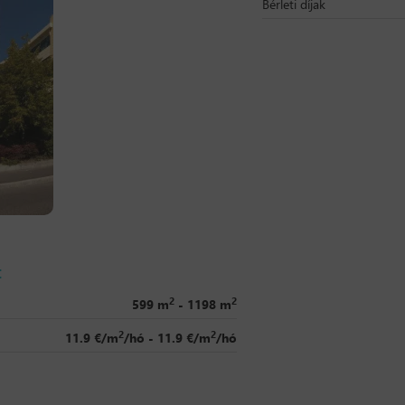
Bérleti díjak
t
2
2
599 m
- 1198 m
2
2
11.9 €/m
/hó - 11.9 €/m
/hó