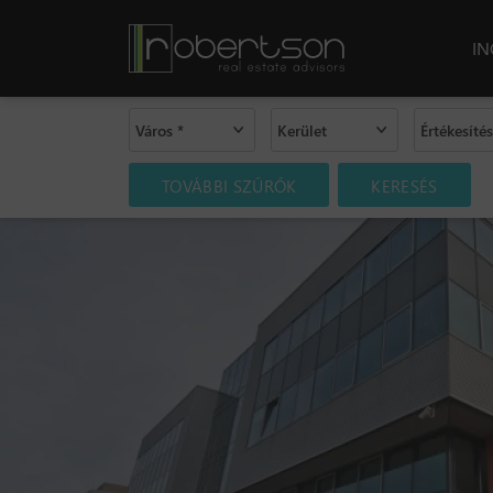
I
Város *
Kerület
Értékesítés
TOVÁBBI SZŰRŐK
KERESÉS