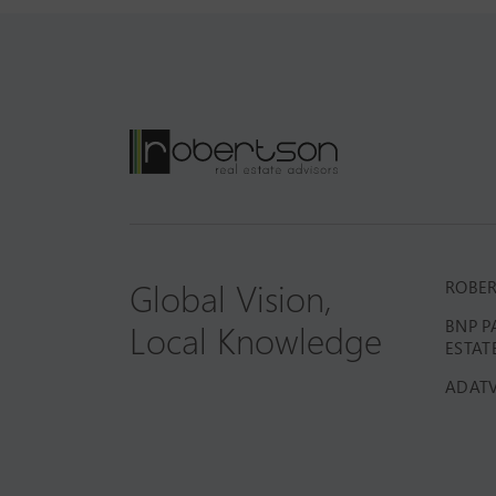
Global Vision,
ROBE
Local Knowledge
BNP P
ESTAT
ADAT