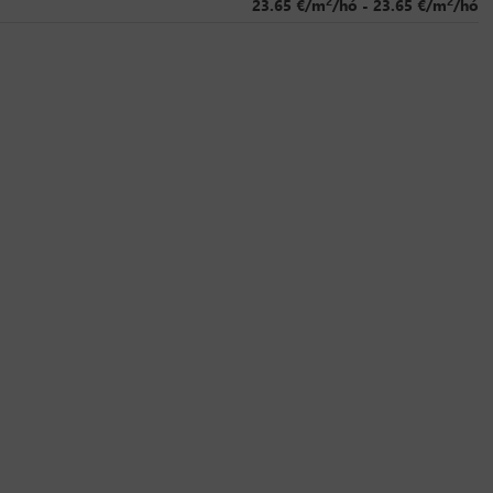
2
2
23.65 €/m
/hó - 23.65 €/m
/hó