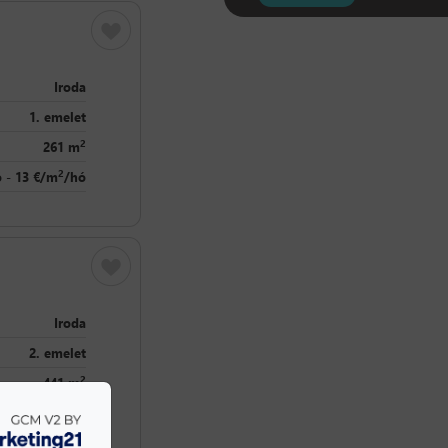
Iroda
1. emelet
2
261 m
2
 - 13 €/m
/hó
Iroda
2. emelet
2
441 m
2
 - 13 €/m
/hó