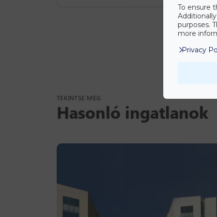
To ensure t
Additionall
purposes. T
more inform
Privacy Po
TEKINTSE MEG
Hasonló ingatlanok