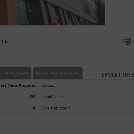
T 6.
TI DÍJAK/ÁRAK
INGATLAN JELLEMZŐI
ÉPÜLET ID:
Pest Nem-Központ
Státusz
Q2
Felújítás éve
A
Emeletek száma