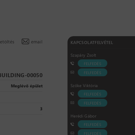
letöltés
email
KAPCSOLATFELVÉTEL
Szapáry Zsolt
FELFEDÉS
FELFEDÉS
 BUILDING-00050
Szőke Viktória
Meglévő épület
FELFEDÉS
FELFEDÉS
3
Herédi Gábor
FELFEDÉS
FELFEDÉS