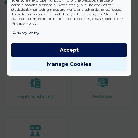
To ensure the proper functioning of the website, the use of
certain cookies is essential. Additionally, we use cookies for
statistical, marketing measurement, and advertising purposes.
These latter cookies are loaded only after clicking the "Accept"
button. For more information about cookies, please refer to our
Privacy Policy.
Privacy Policy
Bérlőképviselet
Munkahelyi Megoldások
Accept
Manage Cookies
Projektmenedzsment
Piackutatás