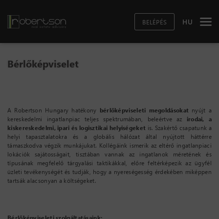
HU
BELÉPÉS
Bérlőképviselet
A Robertson Hungary hatékony
bérlőképviseleti megoldásokat
nyújt a
kereskedelmi ingatlanpiac teljes spektrumában, beleértve az
irodai, a
kiskereskedelmi, ipari és logisztikai helyiségeket
is. Szakértő csapatunk a
helyi tapasztalatokra és a globális hálózat által nyújtott háttérre
támaszkodva végzik munkájukat. Kollégáink ismerik az eltérő ingatlanpiaci
lokációk sajátosságait, tisztában vannak az ingatlanok méretének és
típusának megfelelő tárgyalási taktikákkal, előre feltérképezik az ügyfél
üzleti tevékenységét és tudják, hogy a nyereségesség érdekében miképpen
tartsák alacsonyan a költségeket.
Bérlőképviseleti szolgáltatásaink: