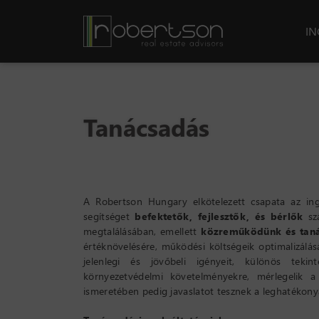
I
Tanácsadás
A Robertson Hungary elkötelezett csapata az ing
segítséget
befektetők, fejlesztők, és bérlők
szá
megtalálásában, emellett
k
özreműködünk és tan
értéknövelésére, működési költségeik optimalizálásá
jelenlegi és jövőbeli igényeit, különös tekin
környezetvédelmi követelményekre, mérlegelik a
ismeretében pedig javaslatot tesznek a leghatékony