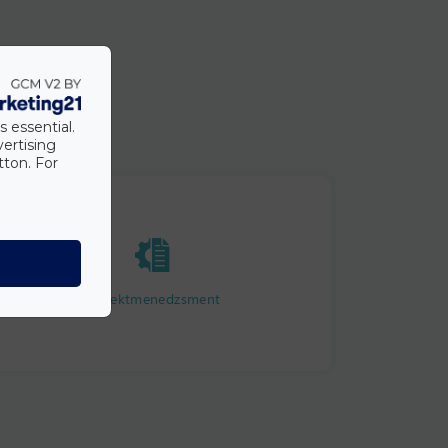
s essential.
vertising
tton. For
Projektmenedzsment