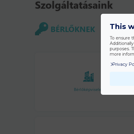
Szolgáltatásaink
BÉRLŐKNEK
This w
To ensure t
Additionall
purposes. T
more inform
Privacy Po
Bérlőképviselet