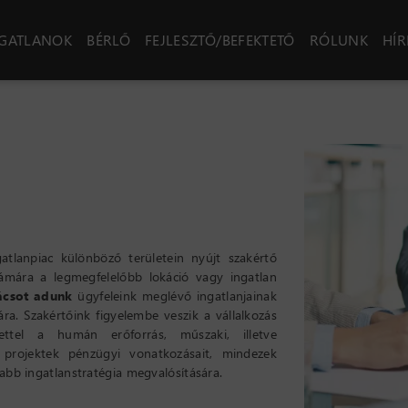
NGATLANOK
BÉRLŐ
FEJLESZTŐ/BEFEKTETŐ
RÓLUNK
HÍR
atlanpiac különböző területein nyújt szakértő
mára a legmegfelelőbb lokáció vagy ingatlan
ácsot adunk
ügyfeleink meglévő ingatlanjainak
ra. Szakértőink figyelembe veszik a vállalkozás
tettel a humán erőforrás, műszaki, illetve
 projektek pénzügyi vonatkozásait, mindezek
abb ingatlanstratégia megvalósítására.