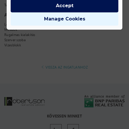
Teakonyha
Accept
AZ EGYSÉGRE VONATKOZÓ TECHNIKAI JELLEMZŐK:
Manage Cookies
Légkondicionáló
Mosdók
Rugalmas kialakítás
Szerver szoba
Vizesblokk
VISSZA AZ INGATLANHOZ
KÖVESSEN MINKET