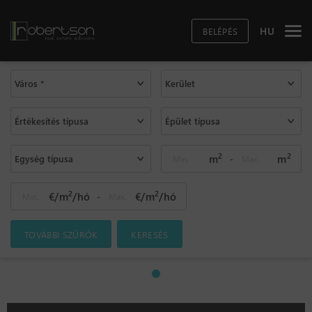
HU
BELÉPÉS
Város *
Kerület
Értékesítés típusa
Épület típusa
2
2
m
m
Egység típusa
-
2
2
€/m
/hó
€/m
/hó
-
TOVÁBBI SZŰRŐK
KERESÉS