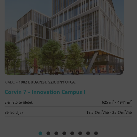
KIADÓ -
1082 BUDAPEST, SZIGONY UTCA.
Corvin 7 - Innovation Campus I
2
2
Elérhető területek
625 m
- 4941 m
2
2
Bérleti díjak
18.5 €/m
/hó - 25 €/m
/hó