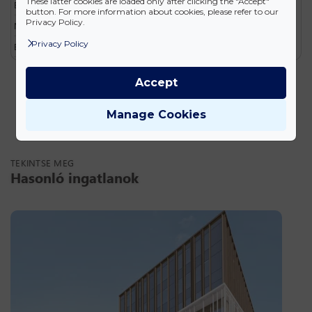
These latter cookies are loaded only after clicking the "Accept"
Emelet
0. emelet
button. For more information about cookies, please refer to our
Privacy Policy.
2
Méret
260.04 m
2
2
Privacy Policy
Bérleti díj
12 €/m
/hó - 13 €/m
/hó
Accept
Manage Cookies
TEKINTSE MEG
Hasonló ingatlanok