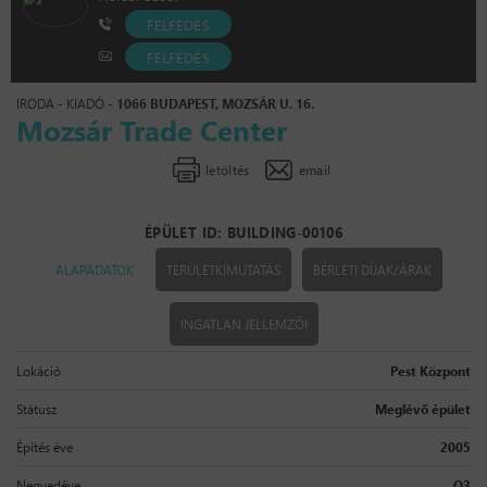
FELFEDÉS
FELFEDÉS
IRODA - KIADÓ -
1066 BUDAPEST, MOZSÁR U. 16.
Mozsár Trade Center
letöltés
email
ÉPÜLET ID: BUILDING-00106
ALAPADATOK
TERÜLETKIMUTATÁS
BÉRLETI DÍJAK/ÁRAK
INGATLAN JELLEMZŐI
Lokáció
Pest Központ
Státusz
Meglévő épület
Építés éve
2005
Negyedéve
Q3