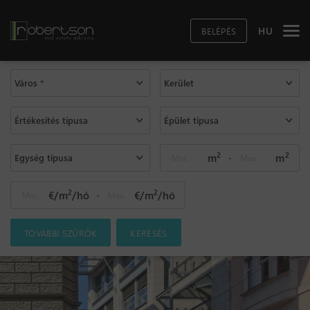
HU
BELÉPÉS
Város *
Kerület
Értékesítés típusa
Épület típusa
2
2
m
m
Egység típusa
-
2
2
€/m
/hó
€/m
/hó
-
TOVÁBBI SZŰRŐK
KERESÉS