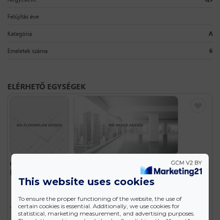
Felújítás éve
Kategória
A
Emeletek száma
6
ELÉRHETŐ EGYSÉGEK
KIADÓ
- MOZSÁR TRADE CENTER - 1066 BUDAPEST, MOZSÁR U. 16.
Unit 1
This website uses cookies
To ensure the proper functioning of the website, the use of
certain cookies is essential. Additionally, we use cookies for
Típus
Iroda
statistical, marketing measurement, and advertising purposes.