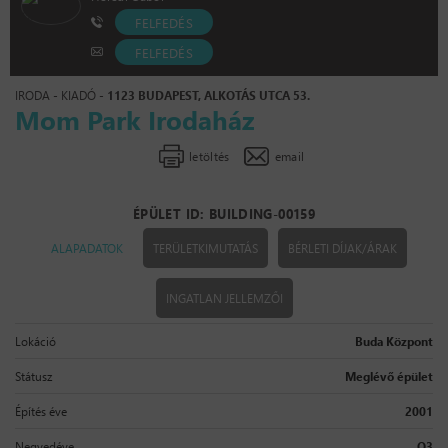
FELFEDÉS
FELFEDÉS
IRODA - KIADÓ -
1123 BUDAPEST, ALKOTÁS UTCA 53.
Mom Park Irodaház
letöltés
email
ÉPÜLET ID: BUILDING-00159
ALAPADATOK
TERÜLETKIMUTATÁS
BÉRLETI DÍJAK/ÁRAK
INGATLAN JELLEMZŐI
Lokáció
Buda Központ
Státusz
Meglévő épület
Építés éve
2001
Negyedéve
Q3