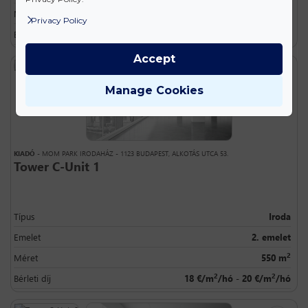
2
Méret
750 m
Privacy Policy
2
2
Bérleti díj
18 €/m
/hó - 20 €/m
/hó
Accept
Manage Cookies
KIADÓ
- MOM PARK IRODAHÁZ - 1123 BUDAPEST, ALKOTÁS UTCA 53.
Tower C-Unit 1
Típus
Iroda
Emelet
2. emelet
2
Méret
550 m
2
2
Bérleti díj
18 €/m
/hó - 20 €/m
/hó