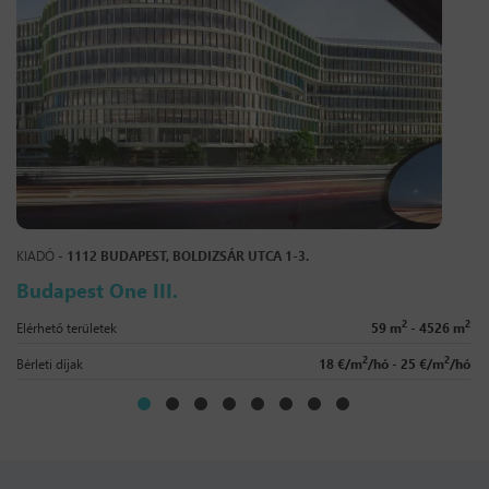
KIADÓ -
1112 BUDAPEST, BOLDIZSÁR UTCA 1-3.
Budapest One III.
2
2
Elérhető területek
59 m
- 4526 m
2
2
Bérleti díjak
18 €/m
/hó - 25 €/m
/hó