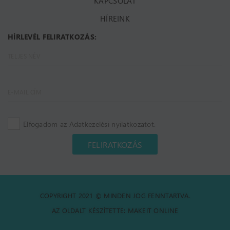
KAPCSOLAT
HÍREINK
HÍRLEVÉL FELIRATKOZÁS:
Elfogadom az Adatkezelési nyilatkozatot.
FELIRATKOZÁS
COPYRIGHT 2021 © MINDEN JOG FENNTARTVA.
AZ OLDALT KÉSZÍTETTE:
MAKEIT ONLINE