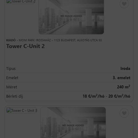
KIADÓ
- MOM PARK IRODAHÁZ - 1123 BUDAPEST, ALKOTÁS UTCA 53.
Tower C-Unit 2
Típus
Iroda
Emelet
3. emelet
2
Méret
240 m
2
2
Bérleti díj
18 €/m
/hó - 20 €/m
/hó