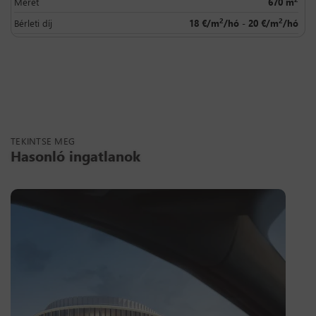
Méret
670 m
2
2
Bérleti díj
18 €/m
/hó - 20 €/m
/hó
TEKINTSE MEG
Hasonló ingatlanok