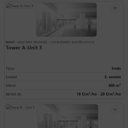
KIADÓ
- MOM PARK IRODAHÁZ - 1123 BUDAPEST, ALKOTÁS UTCA 53.
Tower A-Unit 3
Típus
Iroda
Emelet
5. emelet
2
Méret
608 m
2
2
Bérleti díj
18 €/m
/hó - 20 €/m
/hó