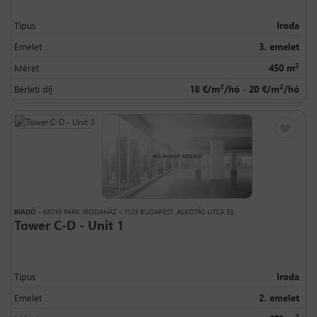
Típus
Iroda
Emelet
3. emelet
2
Méret
450 m
2
2
Bérleti díj
18 €/m
/hó - 20 €/m
/hó
KIADÓ
- MOM PARK IRODAHÁZ - 1123 BUDAPEST, ALKOTÁS UTCA 53.
Tower C-D - Unit 1
Típus
Iroda
Emelet
2. emelet
2