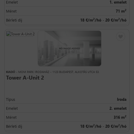
Emelet
1. emelet
2
Méret
71 m
2
2
Bérleti díj
18 €/m
/hó - 20 €/m
/hó
KIADÓ
- MOM PARK IRODAHÁZ - 1123 BUDAPEST, ALKOTÁS UTCA 53.
Tower A-Unit 2
Típus
Iroda
Emelet
2. emelet
2
Méret
316 m
2
2
Bérleti díj
18 €/m
/hó - 20 €/m
/hó