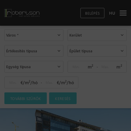
HU
BELÉPÉS
Város *
Kerület
Értékesítés típusa
Épület típusa
2
2
m
m
Egység típusa
-
2
2
€/m
/hó
€/m
/hó
-
TOVÁBBI SZŰRŐK
KERESÉS