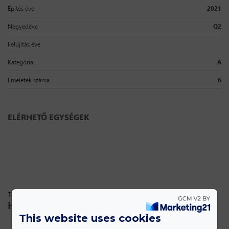
Építés éve
2021
Negyedéve
Q2
Felújítás éve
Kategória
A
Emeletek száma
6
ELÉRHETŐ EGYSÉGEK
TEKINTSE MEG
Hasonló ingatlanok
This website uses cookies