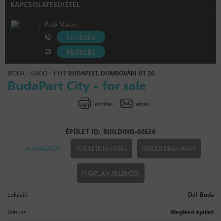
KAPCSOLATFELVÉTEL
Pető Martin
FELFEDÉS
FELFEDÉS
IRODA - KIADÓ -
1117 BUDAPEST, DOMBÓVÁRI ÚT 26.
BudaPart City - for sale
letöltés
email
ÉPÜLET ID: BUILDING-00536
ALAPADATOK
TERÜLETKIMUTATÁS
BÉRLETI DÍJAK/ÁRAK
INGATLAN JELLEMZŐI
Lokáció
Dél-Buda
Státusz
Meglévő épület