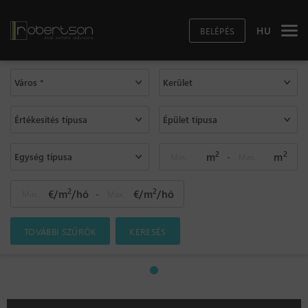
HU
BELÉPÉS
Város *
Kerület
Értékesítés típusa
Épület típusa
2
2
m
m
Egység típusa
-
2
2
€/m
/hó
€/m
/hó
-
TOVÁBBI SZŰRŐK
KERESÉS