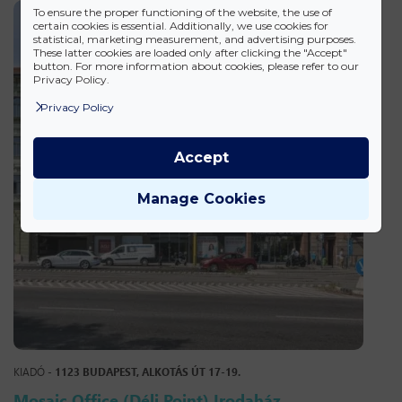
To ensure the proper functioning of the website, the use of
certain cookies is essential. Additionally, we use cookies for
statistical, marketing measurement, and advertising purposes.
These latter cookies are loaded only after clicking the "Accept"
button. For more information about cookies, please refer to our
Privacy Policy.
Privacy Policy
Accept
Manage Cookies
KIADÓ -
1123 BUDAPEST, ALKOTÁS ÚT 17-19.
Mosaic Office (Déli Point) Irodaház