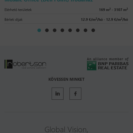
2
2
Elérhető területek
169 m
- 3107 m
2
2
Bérleti díjak
12.9 €/m
/hó - 12.9 €/m
/hó
KÖVESSEN MINKET
Global Vision,