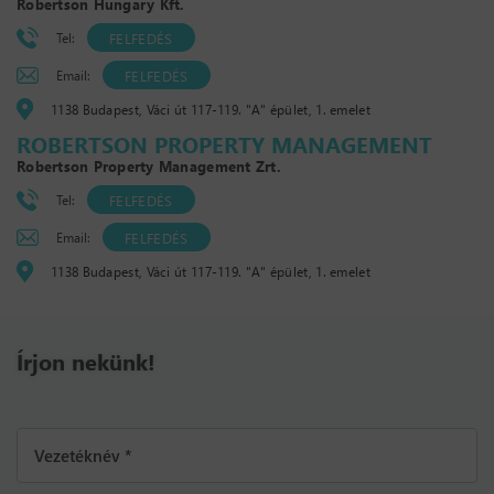
Robertson Hungary Kft.
Tel:
FELFEDÉS
Email:
FELFEDÉS
1138 Budapest, Váci út 117-119. "A" épület, 1. emelet
ROBERTSON PROPERTY MANAGEMENT
Robertson Property Management Zrt.
Tel:
FELFEDÉS
Email:
FELFEDÉS
1138 Budapest, Váci út 117-119. "A" épület, 1. emelet
Írjon nekünk!
Vezetéknév *