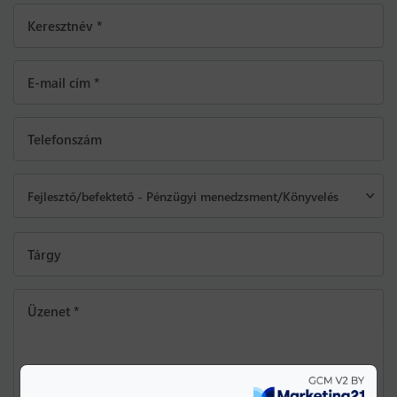
Keresztnév *
E-mail cím *
Telefonszám
Fejlesztő/befektető - Pénzügyi menedzsment/Könyvelés
Tárgy
Üzenet *